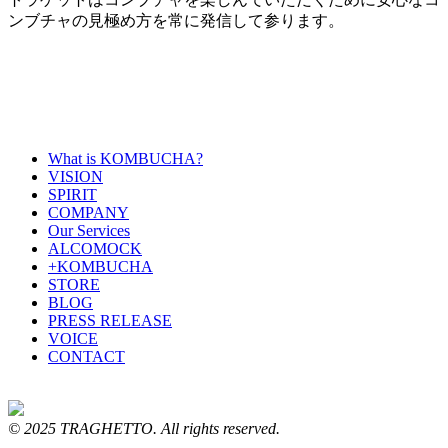
ンブチャの見極め方を常に発信して参ります。
What is KOMBUCHA?
VISION
SPIRIT
COMPANY
Our Services
ALCOMOCK
+KOMBUCHA
STORE
BLOG
PRESS RELEASE
VOICE
CONTACT
© 2025 TRAGHETTO. All rights reserved.