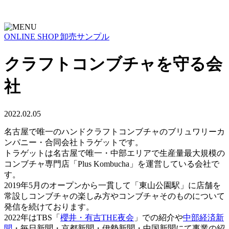
ONLINE SHOP
卸売サンプル
クラフトコンブチャを守る会
社
2022.02.05
名古屋で唯一のハンドクラフトコンブチャのブリュワリーカ
ンパニー・合同会社トラゲットです。
トラゲットは名古屋で唯一・中部エリアで生産量最大規模の
コンブチャ専門店「Plus Kombucha」を運営している会社で
す。
2019年5月のオープンから一貫して「東山公園駅」に店舗を
常設しコンブチャの楽しみ方やコンブチャそのものについて
発信を続けております。
2022年はTBS「
櫻井・有吉THE夜会
」での紹介や
中部経済新
聞
・毎日新聞・京都新聞・伊勢新聞・中国新聞にて事業の紹