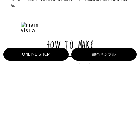
品。
HOW TO MAKE
ONLINE SHOP
卸売サンプル
​Kombuchaができるまで
Kombuchaの材料はとてもシンプルです。
良質の水・茶葉・砂糖・発酵菌。これだけを合わせて約7日〜
10日ほどねかせていきます。
ほんのり酸味を帯びてきたらKombuchaの完成です。
材料がシンプルだからこそ、一切の雑味は許されません。
Plus Kombnuchaでは雑味や濁りを出さないよう常にレシピを
アップデートしながらより安全性の高いもの、飽きのこない