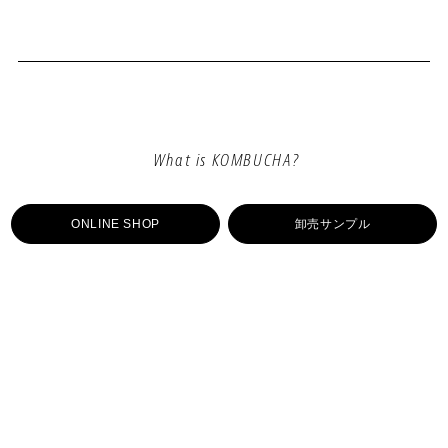
What is KOMBUCHA?
VISION
ONLINE SHOP
卸売サンプル
SPIRIT
COMPANY
Our Services
ALCOMOCK